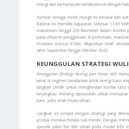
energi dan kemampuan berakselerasi dengan halu
Sumber tenaga mobil mungil ini berasal dari bat
Baterai ini memiliki kapasitas sebesar 17,65 
maksimum hingga 220 kilometer dalam kondisi p
pada efisiensi penggunaan di perkotaan, manuver 
Produksi massal A100C dilaporkan telah dimula
akhir September hingga Oktober 2025.
KEUNGGULAN
STRATEGI WUL
Keunggulan Strategi Wuling Dan Pasar NEV
menu
ketat di segmen kendaraan listrik energi baru. 
langkah cerdik untuk menghindari konflik citr
terjangkau. Aishang diposisikan untuk menyasar
baru, yaitu anak muda urban.
Langkah ini serupa dengan strategi yang dite
produk mereka melalui sub-merek. Dengan memis
spesifik yakni fun dan urban pada model BEV mi