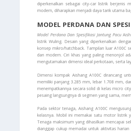
diperkenalkan sebagai city-car listrik berjen
modern, diharapkan menjadi daya tarik utama bag
MODEL PERDANA DAN SPESI
Model Perdana Dan Spesifikasi Jantung Pacu
Aish
listrik Wuling. Desain yang diperkenalkan den
konsep mikro/hatchback. Tampilan luar A100C se
dan modern. Ciri khas yang paling menonjol ad
mengutamakan dimensi ideal perkotaan, serta l
Dimensi kompak Aishang A100C dirancang untu
memiliki panjang 3.285 mm, lebar 1.708 mm, da
menempatkannya secara solid di kelas micro city 
pesaing langsungnya di segmen yang sama, membe
Pada sektor tenaga, Aishang A100C mengusung s
kelasnya. Mobil ini memakai satu motor listri
Tenaga maksimum yang dihasilkan mencapai sek
dianggap cukup memadai untuk aktivitas harian d