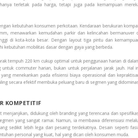
 hanya terletak pada harga, tetapi juga pada kemampuan merek
dengan kebutuhan konsumen perkotaan. Kendaraan berukuran kompa
 mm, menawarkan kemudahan parkir dan kelincahan bermanuver d
 tinggi di kota-kota besar. Dengan layout tiga pintu dan kemampua
kebutuhan mobilitas dasar dengan gaya yang berbeda.
arak tempuh 220 km cukup optimal untuk penggunaan harian di dala
 untuk commuter harian, bukan untuk perjalanan jarak jauh. Hal in
n yang menekankan pada efisiensi biaya operasional dan kepraktisa
ling
secara efektif membuka peluang baru di segmen yang didominas
AR KOMPETITIF
at menjanjikan, didukung oleh
branding
yang terencana dan spesifikas
ke segmen yang sangat ramai. Namun, ia membawa diferensiasi melalu
g sedikit lebih lega dari pesaing terdekatnya. Desain seperti fasi
tuhan personal yang kuat, hal yang dicari oleh konsumen muda.