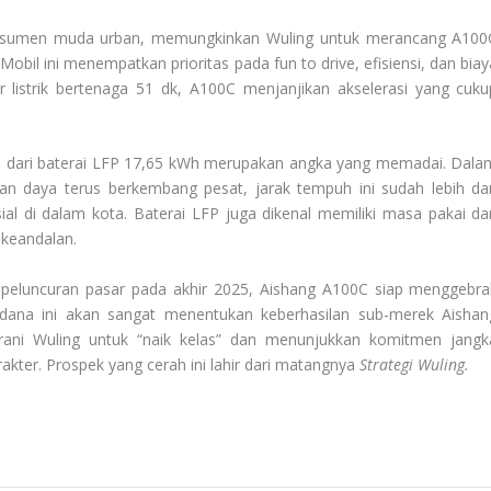
 konsumen muda urban, memungkinkan Wuling untuk merancang A100
bil ini menempatkan prioritas pada fun to drive, efisiensi, dan biay
listrik bertenaga 51 dk, A100C menjanjikan akselerasi yang cuku
h dari baterai LFP 17,65 kWh merupakan angka yang memadai. Dala
ian daya terus berkembang pesat, jarak tempuh ini sudah lebih dar
ial di dalam kota. Baterai LFP juga dikenal memiliki masa pakai da
i keandalan.
 peluncuran pasar pada akhir 2025, Aishang A100C siap menggebra
dana ini akan sangat menentukan keberhasilan sub-merek Aishan
erani Wuling untuk “naik kelas” dan menunjukkan komitmen jangk
rakter. Prospek yang cerah ini lahir dari matangnya
Strategi Wuling
.