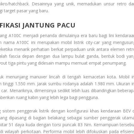
is mikro/hatchback. Desainnya yang unik, memadukan unsur retro da
i target pasar yang baru.
FIKASI JANTUNG PACU
ang A100C menjadi penanda dimulainya era baru bagi lini kendaraa
gan nama A100C ini merupakan mobil listrik city-car yang mengusun
ketika menarik perhatian berkat perpaduan unik antara elemen retr
alah fascia depan dengan dua lampu bulat ganda, bentuk bodi yan
ayout tiga pintu yang didesain mampu memuat empat penumpang.
k menunjang manuver lincah di tengah kemacetan kota. Mobil in
n tinggi 1.550 mm. Jarak sumbu rodanya adalah 1.980 mm. Ukuran in
car. Menariknya, dimensinya sedikit lebih luas dibandingkan beberap
rikan ruang kabin yang lebih lega bagi pengguna.
istem penggerak listrik dengan konfigurasi khas kendaraan BEV d
k yang dipasang di bagian belakang sebagai sumber penggerak utama
itar 51 daya kuda dengan torsi puncak 83 Nm. Kemampuan tersebu
i wilayah perkotaan. Performa mobil lebih difokuskan pada efisiens