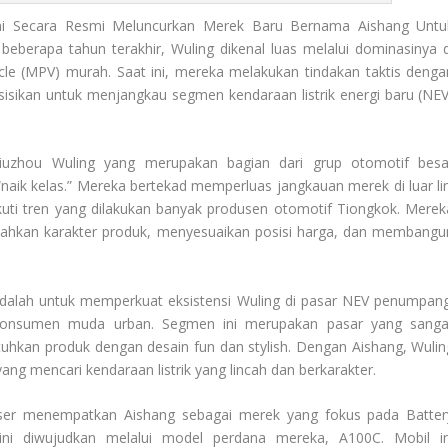
ni Secara Resmi Meluncurkan Merek Baru Bernama Aishang Untu
eberapa tahun terakhir, Wuling dikenal luas melalui dominasinya d
icle (MPV) murah. Saat ini, mereka melakukan tindakan taktis denga
sisikan untuk menjangkau segmen kendaraan listrik energi baru (NEV
Liuzhou Wuling yang merupakan bagian dari grup otomotif besa
aik kelas.” Mereka bertekad memperluas jangkauan merek di luar lin
uti tren yang dilakukan banyak produsen otomotif Tiongkok. Merek
ahkan karakter produk, menyesuaikan posisi harga, dan membangu
 adalah untuk memperkuat eksistensi Wuling di pasar NEV penumpang
 konsumen muda urban. Segmen ini merupakan pasar yang sanga
uhkan produk dengan desain fun dan stylish. Dengan Aishang, Wulin
ng mencari kendaraan listrik yang lincah dan berkarakter.
ser menempatkan Aishang sebagai merek yang fokus pada Batter
ni diwujudkan melalui model perdana mereka, A100C. Mobil in