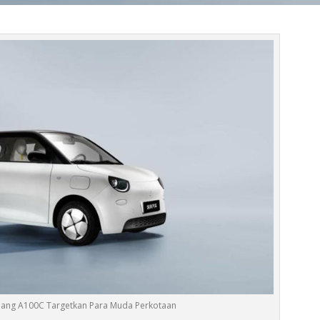
ishang A100C Targetkan Para Muda Perkotaan