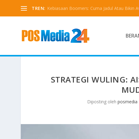
TREN:
Kebiasaan Boomers: Cuma Jadul Atau Bikin 
BERA
STRATEGI WULING: A
MUD
Diposting oleh
posmedia