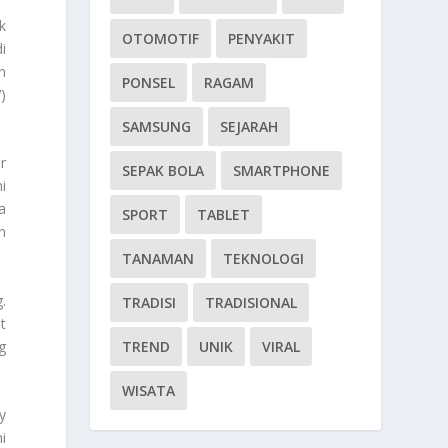
k
OTOMOTIF
PENYAKIT
i
n
PONSEL
RAGAM
)
SAMSUNG
SEJARAH
r
SEPAK BOLA
SMARTPHONE
i
a
SPORT
TABLET
n
TANAMAN
TEKNOLOGI
.
TRADISI
TRADISIONAL
t
g
TREND
UNIK
VIRAL
WISATA
y
i