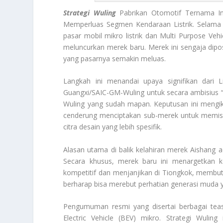
Strategi Wuling
Pabrikan Otomotif Ternama I
Memperluas Segmen Kendaraan Listrik. Selama b
pasar mobil mikro listrik dan Multi Purpose Veh
meluncurkan merek baru. Merek ini sengaja dipo
yang pasarnya semakin meluas.
Langkah ini menandai upaya signifikan dari 
Guangxi/SAIC-GM-Wuling untuk secara ambisius “n
Wuling yang sudah mapan. Keputusan ini mengik
cenderung menciptakan sub-merek untuk memis
citra desain yang lebih spesifik.
Alasan utama di balik kelahiran merek Aishang
Secara khusus, merek baru ini menargetkan
kompetitif dan menjanjikan di Tiongkok, membut
berharap bisa merebut perhatian generasi muda ya
Pengumuman resmi yang disertai berbagai tea
Electric Vehicle (BEV) mikro.
Strategi Wuling
i