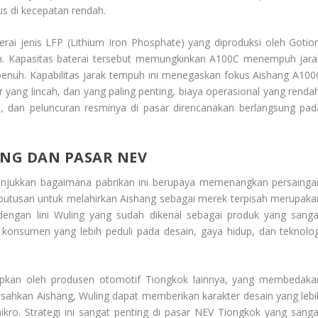
s di kecepatan rendah.
erai jenis LFP (Lithium Iron Phosphate) yang diproduksi oleh Gotion
kWh. Kapasitas baterai tersebut memungkinkan A100C menempuh jara
enuh. Kapabilitas jarak tempuh ini menegaskan fokus Aishang A100
yang lincah, dan yang paling penting, biaya operasional yang rendah
i, dan peluncuran resminya di pasar direncanakan berlangsung pad
ING
DAN PASAR NEV
njukkan bagaimana pabrikan ini berupaya memenangkan persainga
Keputusan untuk melahirkan Aishang sebagai merek terpisah merupaka
a dengan lini Wuling yang sudah dikenal sebagai produk yang sanga
 konsumen yang lebih peduli pada desain, gaya hidup, dan teknolog
rapkan oleh produsen otomotif Tiongkok lainnya, yang membedaka
ahkan Aishang, Wuling dapat memberikan karakter desain yang lebi
kro. Strategi ini sangat penting di pasar NEV Tiongkok yang sanga