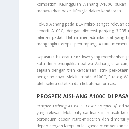
kompetitif. Keunggulan Aishang A100C bukan
menawarkan paket lifestyle dalam kendaraan.
Fokus Aishang pada BEV mikro sangat relevan 
seperti A100C, dengan dimensi panjang 3.285
jalanan padat. Hal ini menjadi nilai jual yang
mengangkut empat penumpang, A100C memenuhi 
Kapasitas baterai 17,65 kWh yang memberikan j
kota. Ini menunjukkan bahwa Aishang dirancang
sejalan dengan tren kendaraan listrik perkotaa
pengisian daya. Melalui model A100C,
Strategi Wu
oleh selera estetika dan kebutuhan praktis.
PROSPEK AISHANG A100C DI PAS
Prospek Aishang A100C Di Pasar Kompetitif
terlih
yang relevan. Mobil city-car listrik ini masuk 
perpaduan desain retro-moderan dan dimensi yan
depan dengan lampu bulat ganda memberikan sen