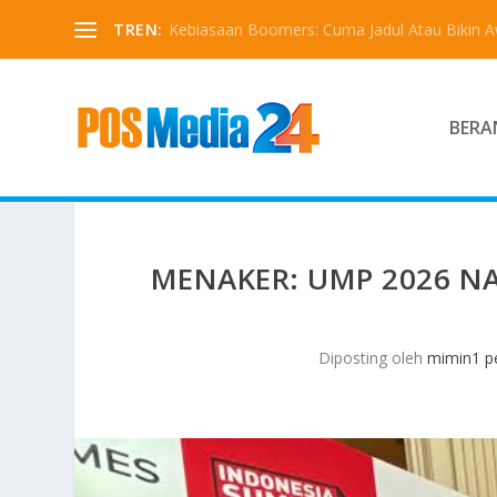
TREN:
Kebiasaan Boomers: Cuma Jadul Atau Bikin 
BERA
MENAKER: UMP 2026 NA
Diposting oleh
mimin1 pe