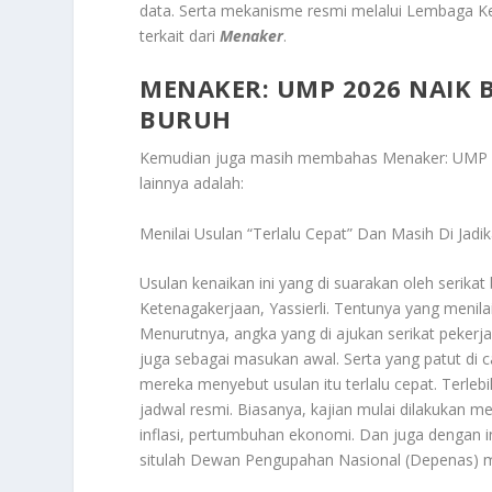
data. Serta mekanisme resmi melalui Lembaga Ke
terkait dari
Menaker
.
MENAKER: UMP 2026 NAIK 
BURUH
Kemudian juga masih membahas
Menaker: UMP 
lainnya adalah:
Menilai Usulan “Terlalu Cepat” Dan Masih Di Jad
Usulan kenaikan ini yang di suarakan oleh serik
Ketenagakerjaan, Yassierli. Tentunya yang menilai
Menurutnya, angka yang di ajukan serikat pekerja
juga sebagai masukan awal. Serta yang patut di c
mereka menyebut usulan itu terlalu cepat. Terl
jadwal resmi. Biasanya, kajian mulai dilakukan m
inflasi, pertumbuhan ekonomi. Dan juga dengan indi
situlah Dewan Pengupahan Nasional (Depenas) m