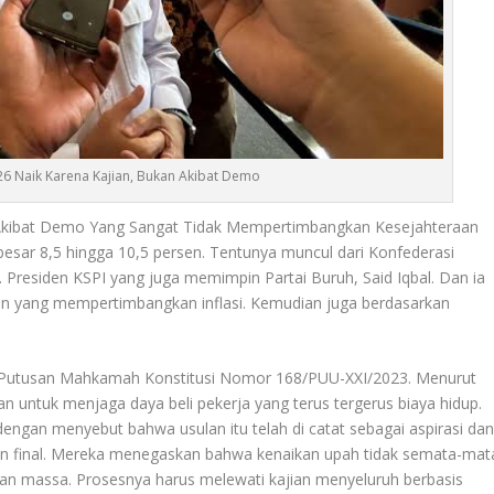
6 Naik Karena Kajian, Bukan Akibat Demo
 Akibat Demo Yang Sangat Tidak Mempertimbangkan Kesejahteraan
ebesar 8,5 hingga 10,5 persen. Tentunya muncul dari Konfederasi
h. Presiden KSPI yang juga memimpin Partai Buruh, Said Iqbal. Dan ia
gan yang mempertimbangkan inflasi. Kemudian juga berdasarkan
n Putusan Mahkamah Konstitusi Nomor 168/PUU-XXI/2023. Menurut
kan untuk menjaga daya beli pekerja yang terus tergerus biaya hidup.
dengan menyebut bahwa usulan itu telah di catat sebagai aspirasi da
an final. Mereka menegaskan bahwa kenaikan upah tidak semata-mat
kan massa. Prosesnya harus melewati kajian menyeluruh berbasis