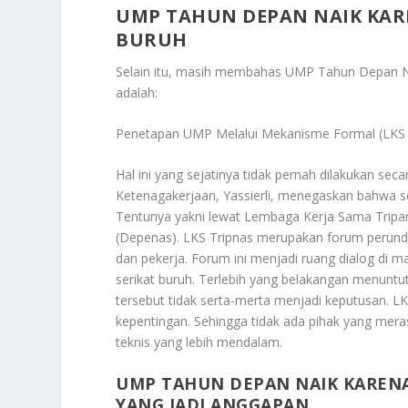
UMP TAHUN DEPAN NAIK KAR
BURUH
Selain itu, masih membahas
UMP Tahun Depan Na
adalah:
Penetapan UMP Melalui Mekanisme Formal (LKS 
Hal ini yang sejatinya tidak pernah dilakukan s
Ketenagakerjaan, Yassierli, menegaskan bahwa s
Tentunya yakni lewat Lembaga Kerja Sama Tripar
(Depenas). LKS Tripnas merupakan forum perundi
dan pekerja. Forum ini menjadi ruang dialog di ma
serikat buruh. Terlebih yang belakangan menuntu
tersebut tidak serta-merta menjadi keputusan. 
kepentingan. Sehingga tidak ada pihak yang mera
teknis yang lebih mendalam.
UMP TAHUN DEPAN NAIK KARENA
YANG JADI ANGGAPAN