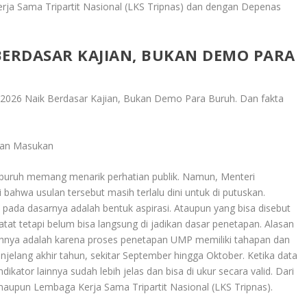
rja Sama Tripartit Nasional (LKS Tripnas) dan dengan Depenas
BERDASAR KAJIAN, BUKAN DEMO PARA
2026 Naik Berdasar Kajian, Bukan Demo Para Buruh
. Dan fakta
ikan Masukan
at buruh memang menarik perhatian publik. Namun, Menteri
 bahwa usulan tersebut masih terlalu dini untuk di putuskan.
 pada dasarnya adalah bentuk aspirasi. Ataupun yang bisa disebut
atat tetapi belum bisa langsung di jadikan dasar penetapan. Alasan
ebihnya adalah karena proses penetapan UMP memiliki tahapan dan
enjelang akhir tahun, sekitar September hingga Oktober. Ketika data
kator lainnya sudah lebih jelas dan bisa di ukur secara valid. Dari
aupun Lembaga Kerja Sama Tripartit Nasional (LKS Tripnas).