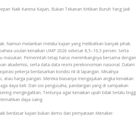
pan Naik Karena Kajian, Bukan Tekanan Kritikan Buruh Yang Jadi
hak. Namun melainkan melalui kajian yang melibatkan banyak pihak.
 bahwa usulan kenaikan UMP 2026 sebesar 8,5–10,5 persen. Serta
 satu masukan. Pemerintah tetap harus menimbangnya bersama denga
an akademisi, serta data-data resmi perekonomian nasional. Dalam
pirasi pekerja berdasarkan kondisi riil di lapangan. Misalnya
si, atau harga pangan. Mereka biasanya mengajukan angka kenaikan
aga daya beli. Dari sisi pengusaha, pandangan yang di sampaikan
ing mengingatkan. Tentunya agar kenaikan upah tidak terlalu tinggi
lemahkan daya saing.
naik berdasar kajian bukan demo dari pernyataan
Menaker
.