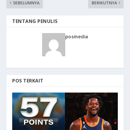
SEBELUMNYA
BERIKUTNYA
TENTANG PENULIS
posmedia
POS TERKAIT