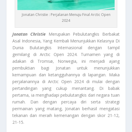
Jonatan Christie : Perjalanan Menuju Final Arctic Open
2024
Jonatan Christie
Merupakan Pebulutangkis Berbakat
Asal Indonesia, Yang Kembali Menunjukkan Kelasnya Di
Dunia Bulutangkis Internasional dengan tampil
gemilang di Arctic Open 2024. Turnamen yang di
adakan di Tromsø, Norwegia, ini menjadi ajang
pembuktian bagi Jonatan untuk menunjukkan
kemampuan dan ketangguhannya di lapangan. Maka
perjalanannya di Arctic Open 2024 di mulai dengan
pertandingan yang cukup menantang. Di babak
pertama, ia menghadapi pebulutangkis dari negara tuan
rumah. Dan dengan percaya diri serta strategi
permainan yang matang, Jonatan berhasil mengatasi
tekanan dan meraih kemenangan dengan skor 21-12,
21-15.