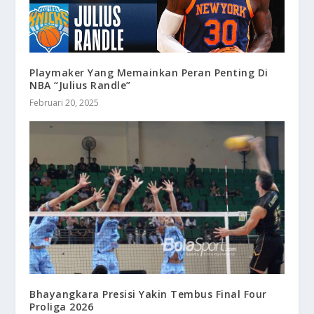
Playmaker Yang Memainkan Peran Penting Di
NBA “Julius Randle”
Februari 20, 2025
Bhayangkara Presisi Yakin Tembus Final Four
Proliga 2026