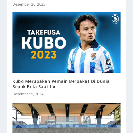
Desember 26, 2025
Kubo Merupakan Pemain Berbakat Di Dunia
Sepak Bola Saat Ini
Desember 5, 2024