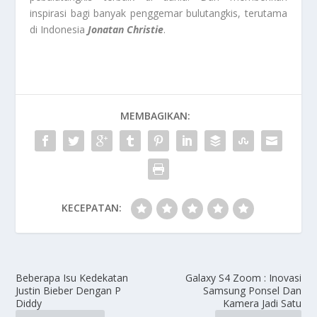
inspirasi bagi banyak penggemar bulutangkis, terutama
di Indonesia
Jonatan Christie
.
MEMBAGIKAN:
KECEPATAN:
Beberapa Isu Kedekatan
Galaxy S4 Zoom : Inovasi
Justin Bieber Dengan P
Samsung Ponsel Dan
Diddy
Kamera Jadi Satu