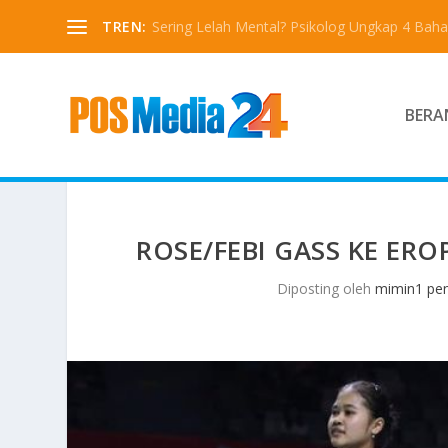
TREN:
Sering Lelah Mental? Psikolog Ungkap 4 Bah
BERA
ROSE/FEBI GASS KE ERO
Diposting oleh
mimin1 pen