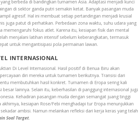
 yang berbeda di bandingkan turnamen Asia. Adaptasi menjadi kunci
rsaingan di sektor ganda putri semakin ketat. Banyak pasangan muda
ampil agresif. Hal ini membuat setiap pertandingan menjadi krusial
nis juga patut di perhatikan. Perbedaan zona waktu, suhu udara yang
sa memengaruhi fokus atlet. Karena itu, kesiapan fisik dan mental
telah menjalani latihan intensif sebelum keberangkatan, termasuk
epat untuk mengantisipasi pola permainan lawan.
EL INTERNASIONAL
ian Di Level Internasional
. Hasil positif di Benua Biru akan
ercayaan diri mereka untuk turnamen berikutnya. Transisi dari
entu membutuhkan hasil konkret. Turnamen di Eropa sering kali
esar lainnya. Selain itu, keberhasilan di panggung internasional jug
donesia. Kehadiran pasangan muda dengan semangat juang tinggi
da akhirnya, kesiapan Rose/Febi menghadapi tur Eropa menunjukkan
 sekadar ambisi. Namun melainkan refleksi dari kerja keras yang tela
in Soal Target
.