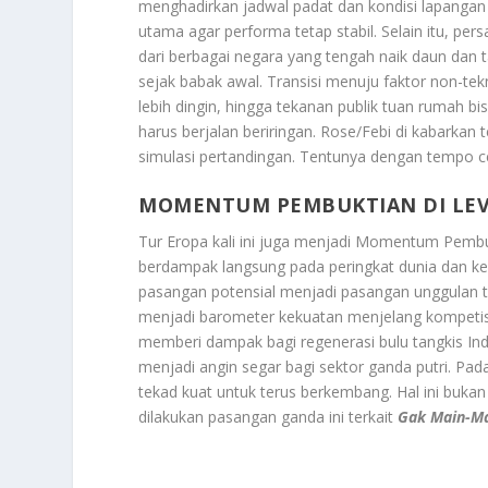
menghadirkan jadwal padat dan kondisi lapangan
utama agar performa tetap stabil. Selain itu, pe
dari berbagai negara yang tengah naik daun dan t
sejak babak awal. Transisi menuju faktor non-tek
lebih dingin, hingga tekanan publik tuan rumah bi
harus berjalan beriringan. Rose/Febi di kabarkan 
simulasi pertandingan. Tentunya dengan tempo c
MOMENTUM PEMBUKTIAN DI LEV
Tur Eropa kali ini juga menjadi
Momentum Pembukt
berdampak langsung pada peringkat dunia dan kep
pasangan potensial menjadi pasangan unggulan t
menjadi barometer kekuatan menjelang kompetisi b
memberi dampak bagi regenerasi bulu tangkis In
menjadi angin segar bagi sektor ganda putri. Pa
tekad kuat untuk terus berkembang. Hal ini bukan
dilakukan pasangan ganda ini terkait
Gak Main-Ma