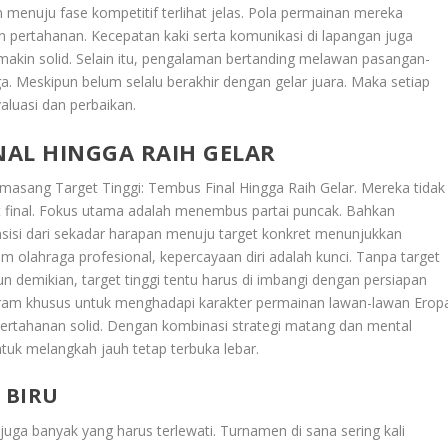
 menuju fase kompetitif terlihat jelas. Pola permainan mereka
n pertahanan. Kecepatan kaki serta komunikasi di lapangan juga
makin solid. Selain itu, pengalaman bertanding melawan pasangan-
a. Meskipun belum selalu berakhir dengan gelar juara. Maka setiap
aluasi dan perbaikan.
NAL HINGGA RAIH GELAR
memasang
Target Tinggi: Tembus Final Hingga Raih Gelar
. Mereka tidak
t final. Fokus utama adalah menembus partai puncak. Bahkan
sisi dari sekadar harapan menuju target konkret menunjukkan
 olahraga profesional, kepercayaan diri adalah kunci. Tanpa target
mun demikian, target tinggi tentu harus di imbangi dengan persiapan
rogram khusus untuk menghadapi karakter permainan lawan-lawan Erop
ertahanan solid. Dengan kombinasi strategi matang dan mental
tuk melangkah jauh tetap terbuka lebar.
 BIRU
juga banyak yang harus terlewati. Turnamen di sana sering kali