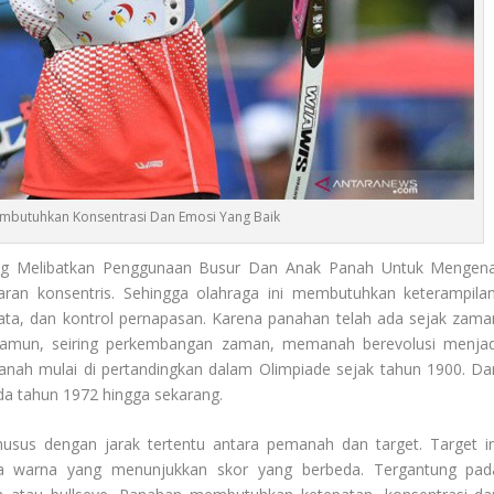
mbutuhkan Konsentrasi Dan Emosi Yang Baik
g Melibatkan Penggunaan Busur Dan Anak Panah Untuk Mengena
aran konsentris. Sehingga olahraga ini membutuhkan keterampilan
-mata, dan kontrol pernapasan. Karena panahan telah ada sejak zama
 Namun, seiring perkembangan zaman, memanah berevolusi menjad
nah mulai di pertandingkan dalam Olimpiade sejak tahun 1900. Da
a tahun 1972 hingga sekarang.
usus dengan jarak tertentu antara pemanah dan target. Target in
pa warna yang menunjukkan skor yang berbeda. Tergantung pad