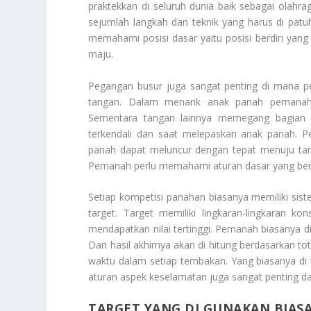
praktekkan di seluruh dunia baik sebagai olahr
sejumlah langkah dan teknik yang harus di pat
memahami posisi dasar yaitu posisi berdiri yang s
maju.
Pegangan busur juga sangat penting di mana
tangan. Dalam menarik anak panah pemanah
Sementara tangan lainnya memegang bagian d
terkendali dan saat melepaskan anak panah. 
panah dapat meluncur dengan tepat menuju tar
Pemanah perlu memahami aturan dasar yang berl
Setiap kompetisi panahan biasanya memiliki sis
target. Target memiliki lingkaran-lingkaran k
mendapatkan nilai tertinggi. Pemanah biasanya
Dan hasil akhirnya akan di hitung berdasarkan to
waktu dalam setiap tembakan. Yang biasanya di t
aturan aspek keselamatan juga sangat penting 
TARGET YANG DI GUNAKAN BIASA