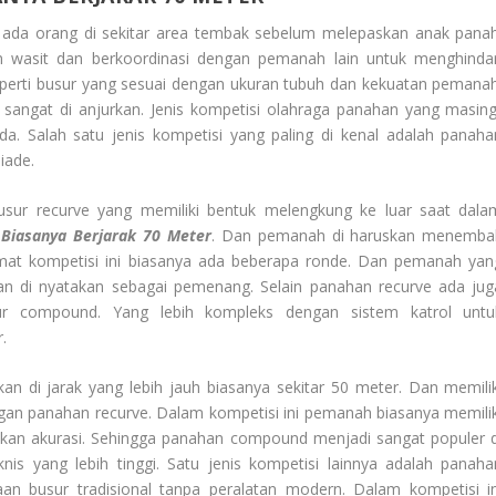
ada orang di sekitar area tembak sebelum melepaskan anak panah
n wasit dan berkoordinasi dengan pemanah lain untuk menghindar
eperti busur yang sesuai dengan ukuran tubuh dan kekuatan pemanah
 sangat di anjurkan. Jenis kompetisi olahraga panahan yang masing
a. Salah satu jenis kompetisi yang paling di kenal adalah panaha
iade.
ur recurve yang memiliki bentuk melengkung ke luar saat dala
Biasanya Berjarak 70 Meter
. Dan pemanah di haruskan menemba
ormat kompetisi ini biasanya ada beberapa ronde. Dan pemanah yan
kan di nyatakan sebagai pemenang. Selain panahan recurve ada jug
 compound. Yang lebih kompleks dengan sistem katrol untu
.
an di jarak yang lebih jauh biasanya sekitar 50 meter. Dan memilik
ngan panahan recurve. Dalam kompetisi ini pemanah biasanya memilik
an akurasi. Sehingga panahan compound menjadi sangat populer d
s yang lebih tinggi. Satu jenis kompetisi lainnya adalah panaha
aan busur tradisional tanpa peralatan modern. Dalam kompetisi in