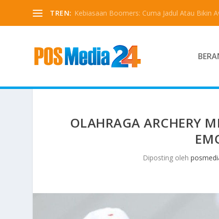
TREN:
Kebiasaan Boomers: Cuma Jadul Atau Bikin 
BERA
OLAHRAGA ARCHERY M
EMO
Diposting oleh
posmedi