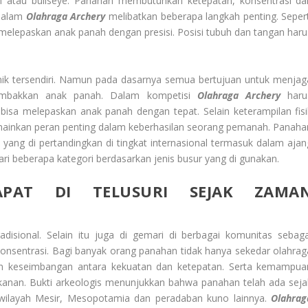
h atau bullseye. Panahan membutuhkan ketepatan, konsentrasi da
dalam
Olahraga
Archery
melibatkan beberapa langkah penting. Sepert
an melepaskan anak panah dengan presisi. Posisi tubuh dan tangan haru
nik tersendiri. Namun pada dasarnya semua bertujuan untuk menjag
embakkan anak panah. Dalam kompetisi
Olahraga
Archery
haru
bisa melepaskan anak panah dengan tepat. Selain keterampilan fisi
mainkan peran penting dalam keberhasilan seorang pemanah. Panaha
yang di pertandingkan di tingkat internasional termasuk dalam ajan
ri beberapa kategori berdasarkan jenis busur yang di gunakan.
APAT DI TELUSURI SEJAK ZAMA
disional. Selain itu juga di gemari di berbagai komunitas sebaga
konsentrasi. Bagi banyak orang panahan tidak hanya sekedar olahrag
kan keseimbangan antara kekuatan dan ketepatan. Serta kemampua
ekanan. Bukti arkeologis menunjukkan bahwa panahan telah ada seja
i wilayah Mesir, Mesopotamia dan peradaban kuno lainnya.
Olahrag