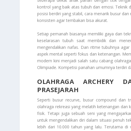
seberapa dekat anak panah dengan titik tenga
kontrol yang baik atas tubuh dan emosi. Teknik 
posisi berdiri yang stabil, cara menarik busur d
konsisten agar tembakan bisa akurat.
Setiap pemanah biasanya memiliki gaya dan tek
keselarasan tubuh saat membidik dan men
mengendalikan nafas. Dan ritme tubuhnya agar 
aspek mental seperti fokus dan ketenangan. Me
modern kini menjadi salah satu cabang olahraga 
Olimpiade. Kompetisi panahan umumnya terdiri da
OLAHRAGA
ARCHERY
D
PRASEJARAH
Seperti busur recurve, busur compound dan tra
olahraga rekreasi yang melatih ketenangan dan 
fisik. Tetapi juga sebuah seni yang mengajar
untuk mengendalikan diri dalam situasi penuh t
lebih dari 10.000 tahun yang lalu. Terutama d