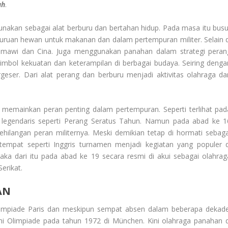
ah
.
unakan sebagai alat berburu dan bertahan hidup. Pada masa itu busu
uruan hewan untuk makanan dan dalam pertempuran militer. Selain d
Romawi dan Cina. Juga menggunakan panahan dalam strategi peran
mbol kekuatan dan keterampilan di berbagai budaya. Seiring denga
ser. Dari alat perang dan berburu menjadi aktivitas olahraga da
memainkan peran penting dalam pertempuran. Seperti terlihat pad
 legendaris seperti Perang Seratus Tahun. Namun pada abad ke 1
ehilangan peran militernya. Meski demikian tetap di hormati sebaga
tempat seperti Inggris turnamen menjadi kegiatan yang populer d
 dari itu pada abad ke 19 secara resmi di akui sebagai olahrag
erikat.
AN
Olimpiade Paris dan meskipun sempat absen dalam beberapa dekade
i Olimpiade pada tahun 1972 di München. Kini olahraga panahan d