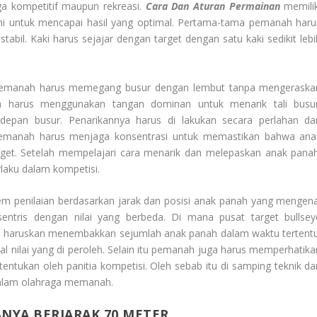
aga kompetitif maupun rekreasi.
Cara Dan Aturan Permainan
memilik
uhi untuk mencapai hasil yang optimal. Pertama-tama pemanah haru
tabil. Kaki harus sejajar dengan target dengan satu kaki sedikit lebi
 pemanah harus memegang busur dengan lembut tanpa mengeraska
 harus menggunakan tangan dominan untuk menarik tali busur
epan busur. Penarikannya harus di lakukan secara perlahan da
Pemanah harus menjaga konsentrasi untuk memastikan bahwa ana
get. Setelah mempelajari cara menarik dan melepaskan anak panah
aku dalam kompetisi.
tem penilaian berdasarkan jarak dan posisi anak panah yang mengena
onsentris dengan nilai yang berbeda. Di mana pusat target bullsey
 di haruskan menembakkan sejumlah anak panah dalam waktu tertentu
tal nilai yang di peroleh. Selain itu pemanah juga harus memperhatika
entukan oleh panitia kompetisi. Oleh sebab itu di samping teknik da
dalam olahraga memanah.
NYA BERJARAK 70 METER