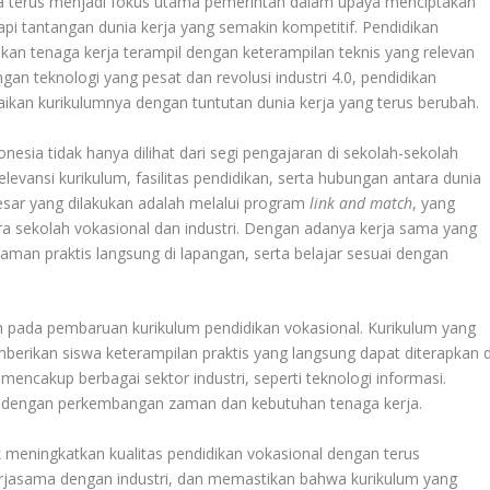
a terus menjadi fokus utama pemerintah dalam upaya menciptakan
 tantangan dunia kerja yang semakin kompetitif. Pendidikan
kan tenaga kerja terampil dengan keterampilan teknis yang relevan
n teknologi yang pesat dan revolusi industri 4.0, pendidikan
ikan kurikulumnya dengan tuntutan dunia kerja yang terus berubah.
onesia tidak hanya dilihat dari segi pengajaran di sekolah-sekolah
levansi kurikulum, fasilitas pendidikan, serta hubungan antara dunia
besar yang dilakukan adalah melalui program
link and match
, yang
a sekolah vokasional dan industri. Dengan adanya kerja sama yang
aman praktis langsung di lapangan, serta belajar sesuai dengan
 pada pembaruan kurikulum pendidikan vokasional. Kurikulum yang
emberikan siswa keterampilan praktis yang langsung dapat diterapkan d
a mencakup berbagai sektor industri, seperti teknologi informasi.
ai dengan perkembangan zaman dan kebutuhan tenaga kerja.
 meningkatkan kualitas pendidikan vokasional dengan terus
rjasama dengan industri, dan memastikan bahwa kurikulum yang