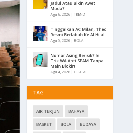
Jadul Atau Bikin Awet
Muda?
Agu 6, 2026
|
TREND
Tinggalkan AC Milan, Theo
Resmi Berlabuh Ke Al Hilal
Agu 5, 2026
|
BOLA
Nomor Asing Berisik? Ini
Trik WA Anti SPAM Tanpa
Main Blokir!
Agu 4, 2026
|
DIGITAL
TAG
AIR TERJUN
BAHAYA
BASKET
BOLA
BUDAYA