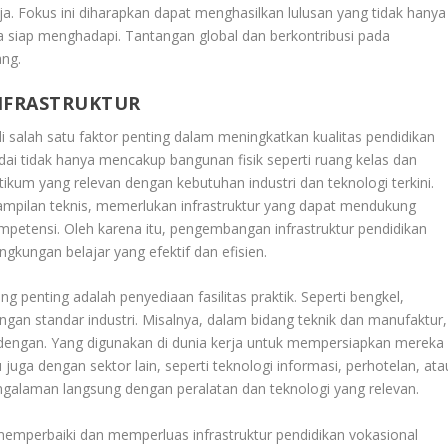
a. Fokus ini diharapkan dapat menghasilkan lulusan yang tidak hanya
uga siap menghadapi. Tantangan global dan berkontribusi pada
ng.
NFRASTRUKTUR
 salah satu faktor penting dalam meningkatkan kualitas pendidikan
dai tidak hanya mencakup bangunan fisik seperti ruang kelas dan
tikum yang relevan dengan kebutuhan industri dan teknologi terkini.
ampilan teknis, memerlukan infrastruktur yang dapat mendukung
ompetensi. Oleh karena itu, pengembangan infrastruktur pendidikan
gkungan belajar yang efektif dan efisien.
 penting adalah penyediaan fasilitas praktik. Seperti bengkel,
ngan standar industri. Misalnya, dalam bidang teknik dan manufaktur,
dengan. Yang digunakan di dunia kerja untuk mempersiapkan mereka
 juga dengan sektor lain, seperti teknologi informasi, perhotelan, ata
galaman langsung dengan peralatan dan teknologi yang relevan.
emperbaiki dan memperluas infrastruktur pendidikan vokasional