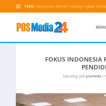
TREN:
Sering Lelah Mental? Psikolog Ungkap 4 Bah
BERA
FOKUS INDONESIA 
PENDID
Diposting oleh
posmedia
|