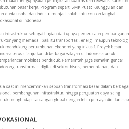
sia mulai mengupayakan peningkatan kualitas dan relevansi kurikulu
kebutuhan pasar kerja. Program seperti SMK Pusat Keunggulan dan
an dunia usaha dan industri menjadi salah satu contoh langkah
okasional di Indonesia.
nan infrastruktur sebagai bagian dari upaya pemerataan pembanguna
truktur yang memadai, baik itu transportasi, energi, maupun teknologi
ntuk mendukung pertumbuhan ekonomi yang inklusif. Proyek besar
ndara terus dilanjutkan di berbagai wilayah di Indonesia untuk
memperlancar mobilitas penduduk. Pemerintah juga semakin gencar
orong transformasi digital di sektor bisnis, pemerintahan, dan
ia saat ini mencerminkan sebuah transformasi besar dalam berbaga
asional, pembangunan infrastruktur, hingga penguatan daya saing
tuk menghadapi tantangan global dengan lebih percaya diri dan sia
 VOKASIONAL