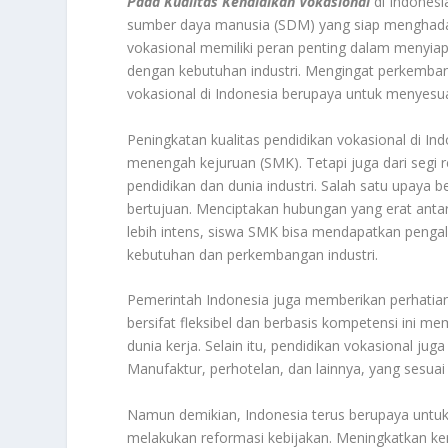
Pada Kualitas Kendidikan Vokasional
di Indonesi
sumber daya manusia (SDM) yang siap menghadapi
vokasional memiliki peran penting dalam menyiap
dengan kebutuhan industri. Mengingat perkembanga
vokasional di Indonesia berupaya untuk menyesua
Peningkatan kualitas pendidikan vokasional di Ind
menengah kejuruan (SMK). Tetapi juga dari segi re
pendidikan dan dunia industri. Salah satu upaya 
bertujuan. Menciptakan hubungan yang erat antar
lebih intens, siswa SMK bisa mendapatkan pengal
kebutuhan dan perkembangan industri.
Pemerintah Indonesia juga memberikan perhatian
bersifat fleksibel dan berbasis kompetensi ini m
dunia kerja. Selain itu, pendidikan vokasional jug
Manufaktur, perhotelan, dan lainnya, yang sesu
Namun demikian, Indonesia terus berupaya untuk
melakukan reformasi kebijakan. Meningkatkan ke