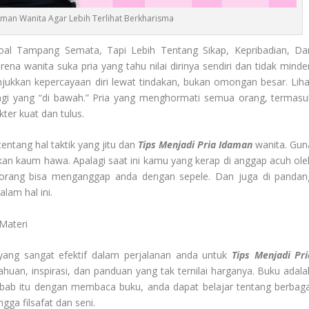
aman Wanita Agar Lebih Terlihat Berkharisma
al Tampang Semata, Tapi Lebih Tentang Sikap, Kepribadian, Da
 wanita suka pria yang tahu nilai dirinya sendiri dan tidak minder
njukkan kepercayaan diri lewat tindakan, bukan omongan besar. Liha
agi yang “di bawah.” Pria yang menghormati semua orang, termasu
ter kuat dan tulus.
tentang hal taktik yang jitu dan
Tips Menjadi Pria Idaman
wanita. Gun
an kaum hawa. Apalagi saat ini kamu yang kerap di anggap acuh ole
orang bisa menganggap anda dengan sepele. Dan juga di pandan
lam hal ini.
Materi
 yang sangat efektif dalam perjalanan anda untuk
Tips Menjadi Pri
uan, inspirasi, dan panduan yang tak ternilai harganya. Buku adala
bab itu dengan membaca buku, anda dapat belajar tentang berbaga
gga filsafat dan seni.