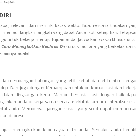
a capai.
DIRI
 capai, relevan, dan memiliki batas waktu. Buat rencana tindakan yan
ni menjadi langkah-langkah yang dapat Anda ikuti setiap hari. Tetapka
nggu untuk bekerja menuju tujuan anda. Jadwalkan waktu khusus untu
a
Cara Meningkatkan Kualitas Diri
untuk jadi pria yang berkelas dan 
 lainnya adalah:
anda membangun hubungan yang lebih sehat dan lebih intim denga
ra hidup. Dan juga dengan Kemampuan untuk berkomunikasi dan bekerj
 dalam lingkungan kerja. Mampu bersosialisasi dengan baik dapa
inkan anda bekerja sama secara efektif dalam tim. Interaksi sosia
ntal anda. Mempunyai jaringan sosial yang solid dapat memberika
dan depresi.
 dapat meningkatkan kepercayaan diri anda. Semakin anda berlati