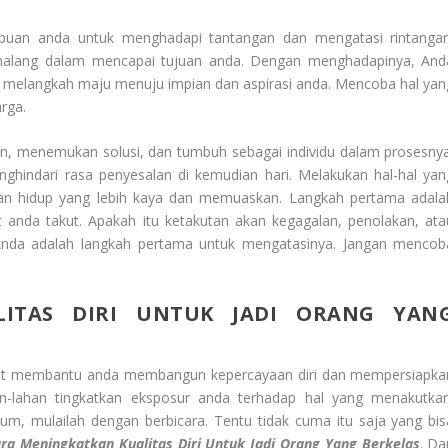
uan anda untuk menghadapi tantangan dan mengatasi rintangan
halang dalam mencapai tujuan anda. Dengan menghadapinya, And
an melangkah maju menuju impian dan aspirasi anda. Mencoba hal yan
rga.
an, menemukan solusi, dan tumbuh sebagai individu dalam prosesnya
hindari rasa penyesalan di kemudian hari. Melakukan hal-hal yan
n hidup yang lebih kaya dan memuaskan. Langkah pertama adala
anda takut. Apakah itu ketakutan akan kegagalan, penolakan, ata
 Anda adalah langkah pertama untuk mengatasinya. Jangan mencob
LITAS DIRI UNTUK JADI ORANG YAN
apat membantu anda membangun kepercayaan diri dan mempersiapka
han-lahan tingkatkan eksposur anda terhadap hal yang menakutkan
mum, mulailah dengan berbicara. Tentu tidak cuma itu saja yang bis
ra Meningkatkan Kualitas Diri Untuk Jadi Orang Yang Berkelas
. Da