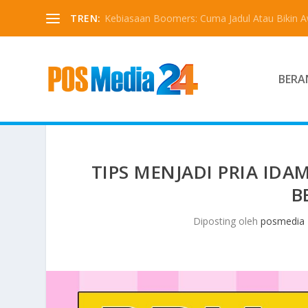
TREN:
Kebiasaan Boomers: Cuma Jadul Atau Bikin 
BERA
TIPS MENJADI PRIA IDA
B
Diposting oleh
posmedia