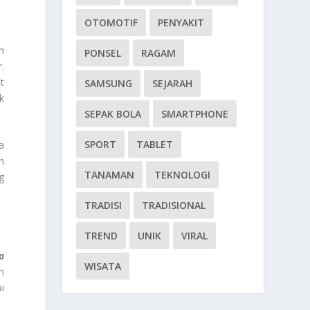
OTOMOTIF
PENYAKIT
n
PONSEL
RAGAM
.
t
SAMSUNG
SEJARAH
k
SEPAK BOLA
SMARTPHONE
SPORT
TABLET
a
h
TANAMAN
TEKNOLOGI
g
TRADISI
TRADISIONAL
TREND
UNIK
VIRAL
a
WISATA
h
i