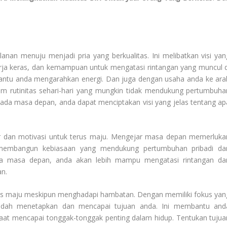
lanan menuju menjadi pria yang berkualitas. Ini melibatkan visi yan
erja keras, dan kemampuan untuk mengatasi rintangan yang muncul d
ntu anda mengarahkan energi. Dan juga dengan usaha anda ke ara
lam rutinitas sehari-hari yang mungkin tidak mendukung pertumbuha
ada masa depan, anda dapat menciptakan visi yang jelas tentang ap
jar dan motivasi untuk terus maju. Mengejar masa depan memerluka
a membangun kebiasaan yang mendukung pertumbuhan pribadi da
da masa depan, anda akan lebih mampu mengatasi rintangan da
an.
erus maju meskipun menghadapi hambatan. Dengan memiliki fokus yan
udah menetapkan dan mencapai tujuan anda. Ini membantu and
at mencapai tonggak-tonggak penting dalam hidup. Tentukan tujua