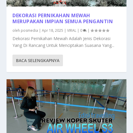
DEKORASI PERNIKAHAN MEWAH
MERUPAKAN IMPIAN SEMUA PENGANTIN
oleh
posmedia
|
Apr 18, 2025
|
VIRAL
|
0
|
Dekorasi Pernikahan Mewah Adalah Jenis Dekorasi
Yang Di Rancang Untuk Menciptakan Suasana Yang...
BACA SELENGKAPNYA