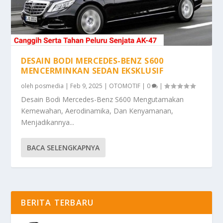
DESAIN BODI MERCEDES-BENZ S600
MENCERMINKAN SEDAN EKSKLUSIF
oleh
posmedia
|
Feb 9, 2025
|
OTOMOTIF
|
0
|
Desain Bodi Mercedes-Benz S600 Mengutamakan
Kemewahan, Aerodinamika, Dan Kenyamanan,
Menjadikannya...
BACA SELENGKAPNYA
BERITA TERBARU