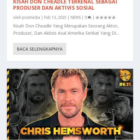
KISAH DON CHEADLE TERKENAL SEBAGAI
PRODUSER DAN AKTIVIS SOSIAL
oleh
posmedia
|
Feb 13, 2025
|
NEWS
|
0
|
Kisah Don Cheadle Yang Merupakan Seorang Aktor,
Produser, Dan Aktivis Asal Amerika Serikat Yang Di...
BACA SELENGKAPNYA