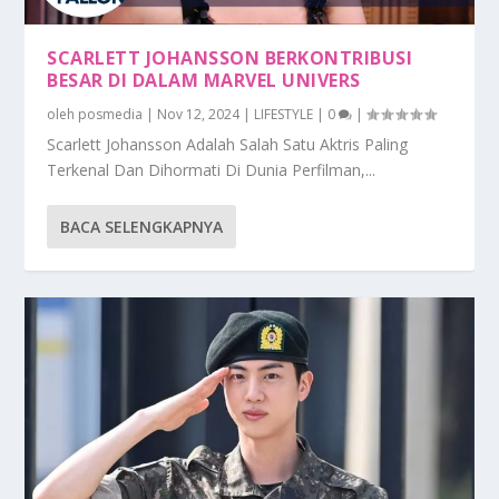
SCARLETT JOHANSSON BERKONTRIBUSI
BESAR DI DALAM MARVEL UNIVERS
oleh
posmedia
|
Nov 12, 2024
|
LIFESTYLE
|
0
|
Scarlett Johansson Adalah Salah Satu Aktris Paling
Terkenal Dan Dihormati Di Dunia Perfilman,...
BACA SELENGKAPNYA