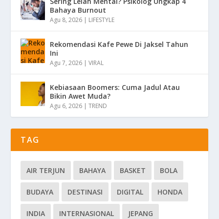
Sering Lelah Mental? Psikolog Ungkap 4
Bahaya Burnout
Agu 8, 2026
|
LIFESTYLE
Rekomendasi Kafe Pewe Di Jaksel Tahun
Ini
Agu 7, 2026
|
VIRAL
Kebiasaan Boomers: Cuma Jadul Atau
Bikin Awet Muda?
Agu 6, 2026
|
TREND
TAG
AIR TERJUN
BAHAYA
BASKET
BOLA
BUDAYA
DESTINASI
DIGITAL
HONDA
INDIA
INTERNASIONAL
JEPANG