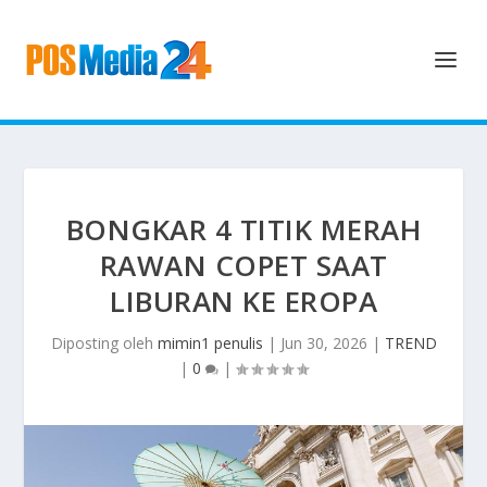
BONGKAR 4 TITIK MERAH
RAWAN COPET SAAT
LIBURAN KE EROPA
Diposting oleh
mimin1 penulis
|
Jun 30, 2026
|
TREND
|
0
|