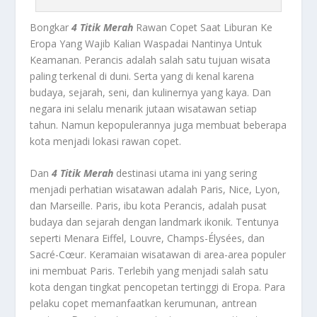
Bongkar
4 Titik Merah
Rawan Copet Saat Liburan Ke
Eropa Yang Wajib Kalian Waspadai Nantinya Untuk
Keamanan.
Perancis
adalah salah satu tujuan wisata
paling terkenal di duni. Serta yang di kenal karena
budaya, sejarah, seni, dan kulinernya yang kaya. Dan
negara ini selalu menarik jutaan wisatawan setiap
tahun. Namun kepopulerannya juga membuat beberapa
kota menjadi lokasi rawan copet.
Dan
4 Titik Merah
destinasi utama ini yang sering
menjadi perhatian wisatawan adalah Paris, Nice, Lyon,
dan Marseille. Paris, ibu kota Perancis, adalah pusat
budaya dan sejarah dengan landmark ikonik. Tentunya
seperti Menara Eiffel, Louvre, Champs-Élysées, dan
Sacré-Cœur. Keramaian wisatawan di area-area populer
ini membuat Paris. Terlebih yang menjadi salah satu
kota dengan tingkat pencopetan tertinggi di Eropa. Para
pelaku copet memanfaatkan kerumunan, antrean