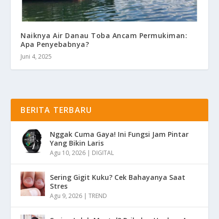
Naiknya Air Danau Toba Ancam Permukiman:
Apa Penyebabnya?
Juni 4, 2025
BERITA TERBARU
Nggak Cuma Gaya! Ini Fungsi Jam Pintar
Yang Bikin Laris
Agu 10, 2026
|
DIGITAL
Sering Gigit Kuku? Cek Bahayanya Saat
Stres
Agu 9, 2026
|
TREND