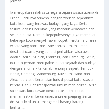
Jerman
Ia merupakan salah satu negara tujuan wisata utama di
Eropa. Tentunya terkenal dengan warisan sejarahnya,
kota-kota yang terawat, budaya yang kaya. Serta
festival dan kuliner khas yang menarik wisatawan dari
seluruh dunia. Namun, kepopulerannya juga membuat
beberapa kota menjadi rawan copet. Terutama di area
wisata yang padat dan transportasi umum. Empat
destinasi utama yang perlu di perhatikan wisatawan
adalah Berlin, Munich, Frankfurt, dan Hamburg. Berlin,
ibu kota Jerman, merupakan pusat sejarah dan budaya
dengan landmark terkenal. Tentunya seperti Tembok
Berlin, Gerbang Brandenburg, Museum Island, dan
Alexanderplatz. Keramaian turis di pusat kota, stasiun
kereta. Dan juga transportasi umum menjadikan Berlin
salah satu kota rawan pencopetan. Para copet
memanfaatkan kerumunan, antrean panjang. Serta
distraksi kecil untuk mengambil barang-barang
berharga.