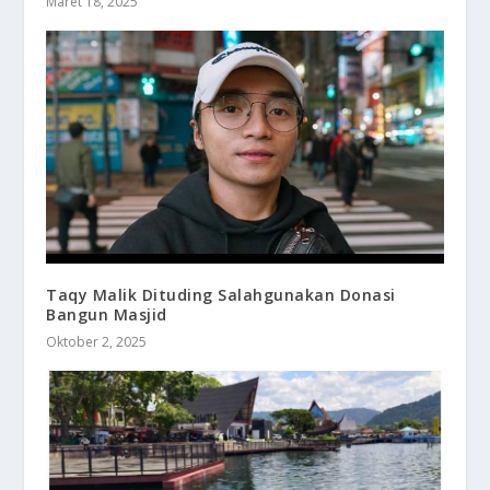
Maret 18, 2025
Taqy Malik Dituding Salahgunakan Donasi
Bangun Masjid
Oktober 2, 2025