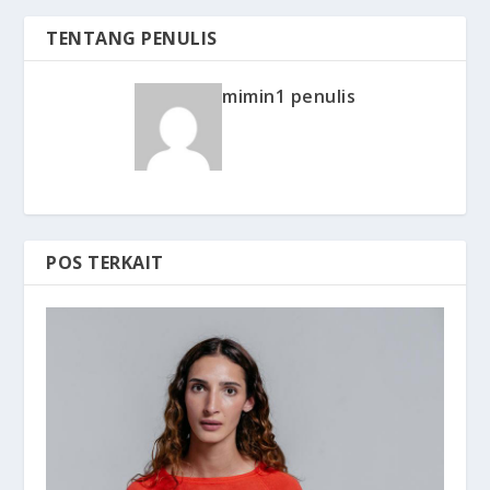
TENTANG PENULIS
mimin1 penulis
POS TERKAIT