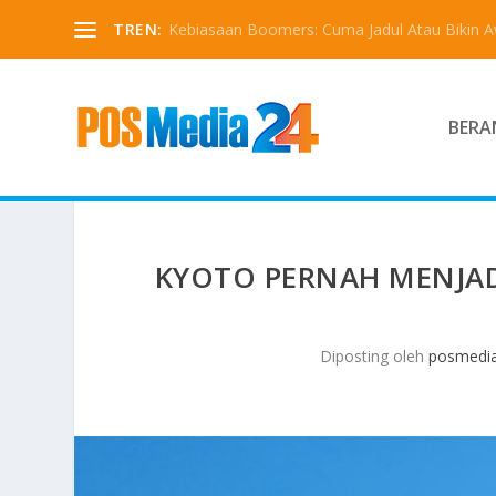
TREN:
Kebiasaan Boomers: Cuma Jadul Atau Bikin 
BERA
KYOTO PERNAH MENJADI
Diposting oleh
posmedi