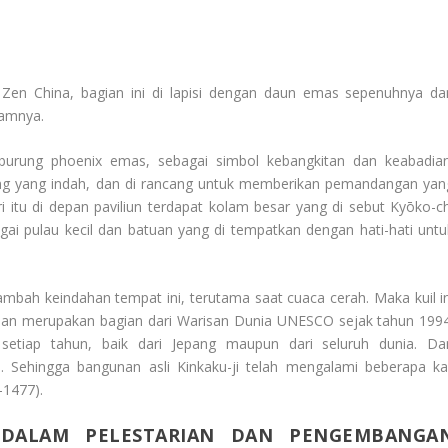
 Zen China, bagian ini di lapisi dengan daun emas sepenuhnya da
lamnya.
burung phoenix emas, sebagai simbol kebangkitan dan keabadian
Jepang yang indah, dan di rancang untuk memberikan pemandangan yan
 itu di depan paviliun terdapat kolam besar yang di sebut Kyōko-ch
gai pulau kecil dan batuan yang di tempatkan dengan hati-hati untu
mbah keindahan tempat ini, terutama saat cuaca cerah. Maka kuil in
to dan merupakan bagian dari Warisan Dunia UNESCO sejak tahun 1994
 setiap tahun, baik dari Jepang maupun dari seluruh dunia. Da
i. Sehingga bangunan asli Kinkaku-ji telah mengalami beberapa kal
-1477).
DALAM PELESTARIAN DAN PENGEMBANGA