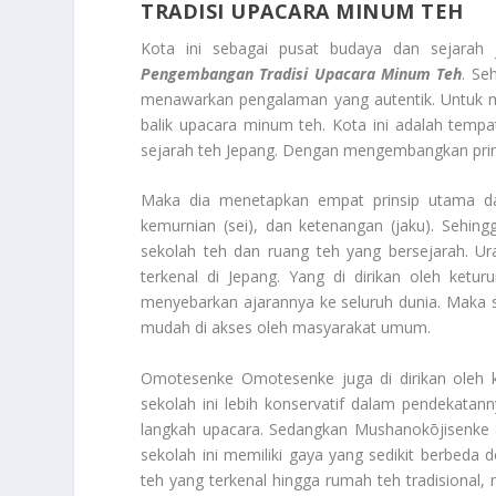
TRADISI UPACARA MINUM TEH
Kota ini sebagai pusat budaya dan sejara
Pengembangan Tradisi Upacara Minum Teh
. Se
menawarkan pengalaman yang autentik. Untuk me
balik upacara minum teh. Kota ini adalah temp
sejarah teh Jepang. Dengan mengembangkan prin
Maka dia menetapkan empat prinsip utama da
kemurnian (sei), dan ketenangan (jaku). Sehingg
sekolah teh dan ruang teh yang bersejarah. Ur
terkenal di Jepang. Yang di dirikan oleh ket
menyebarkan ajarannya ke seluruh dunia. Maka s
mudah di akses oleh masyarakat umum.
Omotesenke Omotesenke juga di dirikan oleh k
sekolah ini lebih konservatif dalam pendekatan
langkah upacara. Sedangkan Mushanokōjisenke a
sekolah ini memiliki gaya yang sedikit berbeda
teh yang terkenal hingga rumah teh tradisiona