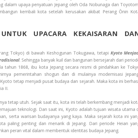
ting dalam upaya penyatuan Jepang oleh Oda Nobunaga dan Toyotom
bangun kembali kota setelah kerusakan akibat Perang Ōnin Kot
 UNTUK UPACARA KEKAISARAN
DA
arang Tokyo) di bawah Keshogunan Tokugawa, tetapi
Kyoto Menjad
radisional
. Sehingga banyak kuil dan bangunan bersejarah dari period
ada tahun 1868, ibu kota Jepang secara resmi di pindahkan ke Toky
hirnya pemerintahan shogun dan di mulainya modernisasi Jepang
Kyoto tetap menjadi pusat budaya dan sejarah. Maka kota ini berhasi
 II.
a tetap utuh. Sejak saat itu, kota ini telah berkembang menjadi kot
ajuan teknologi. Dan saat ini, Kyoto adalah tujuan wisata utama d
aman, serta warisan budayanya yang kaya. Maka sejarah kota ini yan
ta paling penting dan menarik di Jepang. Dari periode Heian yan
kan peran vital dalam membentuk identitas budaya Jepang.