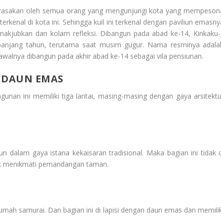
 di rasakan oleh semua orang yang mengunjungi kota yang mempeson
 terkenal di kota ini. Sehingga kuil ini terkenal dengan paviliun emasn
enakjubkan dan kolam refleksi. Dibangun pada abad ke-14, Kinkaku-j
jang tahun, terutama saat musim gugur. Nama resminya adala
i awalnya dibangun pada akhir abad ke-14 sebagai vila pensiunan.
N DAUN EMAS
unan ini memiliki tiga lantai, masing-masing dengan gaya arsitektu
gun dalam gaya istana kekaisaran tradisional. Maka bagian ini tidak d
tuk menikmati pemandangan taman.
rumah samurai. Dan bagian ini di lapisi dengan daun emas dan memilik