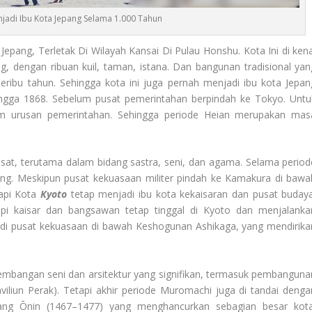
jadi Ibu Kota Jepang Selama 1.000 Tahun
Jepang, Terletak Di Wilayah Kansai Di Pulau Honshu. Kota Ini di kena
ng, dengan ribuan kuil, taman, istana. Dan bangunan tradisional yan
seribu tahun. Sehingga kota ini juga pernah menjadi ibu kota Jepan
hingga 1868. Sebelum pusat pemerintahan berpindah ke Tokyo. Untu
am urusan pemerintahan. Sehingga periode Heian merupakan mas
at, terutama dalam bidang sastra, seni, dan agama. Selama period
pang. Meskipun pusat kekuasaan militer pindah ke Kamakura di bawa
api Kota
Kyoto
tetap menjadi ibu kota kekaisaran dan pusat budaya
pi kaisar dan bangsawan tetap tinggal di Kyoto dan menjalanka
jadi pusat kekuasaan di bawah Keshogunan Ashikaga, yang mendirika
embangan seni dan arsitektur yang signifikan, termasuk pembanguna
Paviliun Perak). Tetapi akhir periode Muromachi juga di tandai denga
ang Ōnin (1467–1477) yang menghancurkan sebagian besar kota