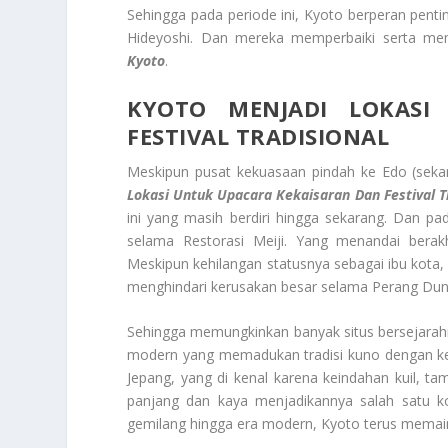
Sehingga pada periode ini, Kyoto berperan pen
Hideyoshi. Dan mereka memperbaiki serta mem
Kyoto
.
KYOTO MENJADI LOKASI
FESTIVAL TRADISIONAL
Meskipun pusat kekuasaan pindah ke Edo (sek
Lokasi Untuk Upacara Kekaisaran
Dan Festival T
ini yang masih berdiri hingga sekarang. Dan p
selama Restorasi Meiji. Yang menandai berak
Meskipun kehilangan statusnya sebagai ibu kota, 
menghindari kerusakan besar selama Perang Dunia
Sehingga memungkinkan banyak situs bersejarahny
modern yang memadukan tradisi kuno dengan kem
Jepang, yang di kenal karena keindahan kuil, t
panjang dan kaya menjadikannya salah satu ko
gemilang hingga era modern, Kyoto terus memain