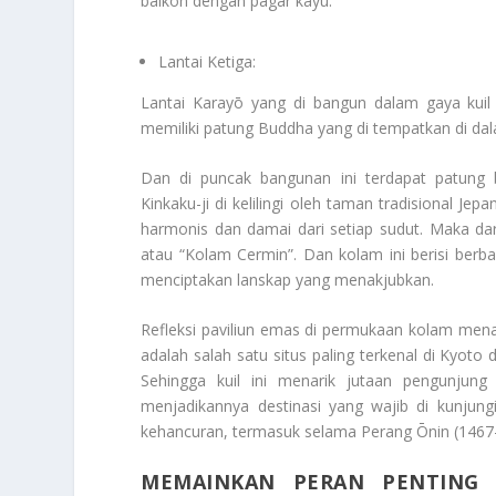
balkon dengan pagar kayu.
Lantai Ketiga:
Lantai Karayō yang di bangun dalam gaya kuil
memiliki patung Buddha yang di tempatkan di da
Dan di puncak bangunan ini terdapat patung 
Kinkaku-ji di kelilingi oleh taman tradisional 
harmonis dan damai dari setiap sudut. Maka dari
atau “Kolam Cermin”. Dan kolam ini berisi berba
menciptakan lanskap yang menakjubkan.
Refleksi paviliun emas di permukaan kolam mena
adalah salah satu situs paling terkenal di Kyo
Sehingga kuil ini menarik jutaan pengunjung
menjadikannya destinasi yang wajib di kunjung
kehancuran, termasuk selama Perang Ōnin (1467
MEMAINKAN PERAN PENTING 