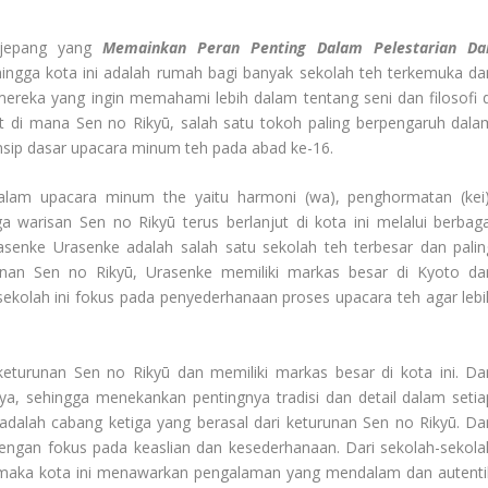
h jepang yang
Memainkan Peran Penting Dalam Pelestarian Da
hingga kota ini adalah rumah bagi banyak sekolah teh terkemuka da
reka yang ingin memahami lebih dalam tentang seni dan filosofi d
at di mana Sen no Rikyū, salah satu tokoh paling berpengaruh dala
sip dasar upacara minum teh pada abad ke-16.
lam upacara minum the yaitu harmoni (wa), penghormatan (kei)
a warisan Sen no Rikyū terus berlanjut di kota ini melalui berbaga
asenke Urasenke adalah salah satu sekolah teh terbesar dan palin
urunan Sen no Rikyū, Urasenke memiliki markas besar di Kyoto da
ekolah ini fokus pada penyederhanaan proses upacara teh agar lebi
eturunan Sen no Rikyū dan memiliki markas besar di kota ini. Da
nya, sehingga menekankan pentingnya tradisi dan detail dalam setia
dalah cabang ketiga yang berasal dari keturunan Sen no Rikyū. Da
 dengan fokus pada keaslian dan kesederhanaan. Dari sekolah-sekola
l, maka kota ini menawarkan pengalaman yang mendalam dan autenti