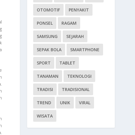
OTOMOTIF
PENYAKIT
l
PONSEL
RAGAM
g
g
SAMSUNG
SEJARAH
k
a
SEPAK BOLA
SMARTPHONE
SPORT
TABLET
e
TANAMAN
TEKNOLOGI
h
.
TRADISI
TRADISIONAL
n
n
TREND
UNIK
VIRAL
WISATA
n
n
.