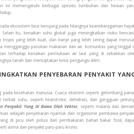
han ini memengaruhi berbagai spesies tumbuhan dan hewan yan
hidup.
pada ekosistem bisa berujung pada hilangnya keanekaragaman hayat
Selain itu, kenaikan suhu global juga meningkatkan risiko bencan
 tropis yang lebih kuat, dan banjir yang lebih sering dapat merusa
ta mengganggu pasokan makanan dan air. Komunitas yang tinggal d
ntan terhadap kenaikan permukaan air laut yang di sebabkan ole
gnya tanah dan menciptakan krisis pengungsi iklim.
INGKATKAN PENYEBARAN PENYAKIT YAN
ng pada kesehatan manusia. Cuaca ekstrem seperti gelombang pana
terkait suhu, seperti heatstroke, dehidrasi, dan gangguan jantung
n Penyakit Yang Di Bawa Oleh Vektor
, seperti malaria dan dema
erluas wilayah penyebaran nyamuk dan organisme pembawa penyaki
, yang di picu oleh polusi dari pembakaran bahan bakar fosil, dapa
rti asma dan penyakit paru-paru kronis.