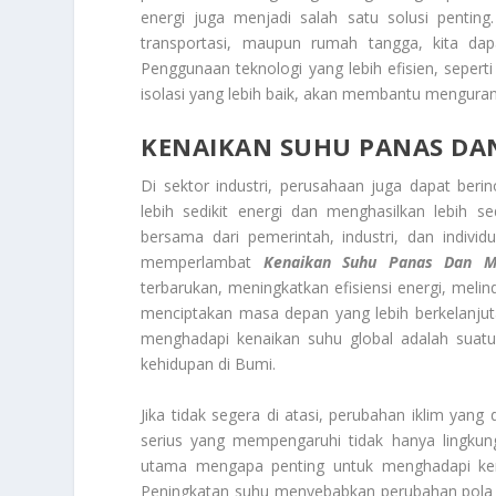
energi juga menjadi salah satu solusi penting
transportasi, maupun rumah tangga, kita dap
Penggunaan teknologi yang lebih efisien, sepert
isolasi yang lebih baik, akan membantu mengura
KENAIKAN SUHU PANAS
DA
Di sektor industri, perusahaan juga dapat be
lebih sedikit energi dan menghasilkan lebih 
bersama dari pemerintah, industri, dan indivi
memperlambat
Kenaikan Suhu Panas
Dan M
terbarukan, meningkatkan efisiensi energi, meli
menciptakan masa depan yang lebih berkelanjut
menghadapi kenaikan suhu global adalah suat
kehidupan di Bumi.
Jika tidak segera di atasi, perubahan iklim ya
serius yang mempengaruhi tidak hanya lingkung
utama mengapa penting untuk menghadapi ken
Peningkatan suhu menyebabkan perubahan pola c