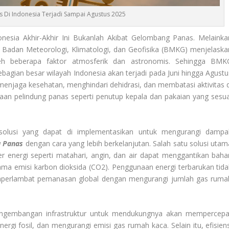
s Di Indonesia Terjadi Sampai Agustus 2025
esia Akhir-Akhir Ini Bukanlah Akibat Gelombang Panas. Melainka
adan Meteorologi, Klimatologi, dan Geofisika (BMKG) menjelaska
eh beberapa faktor atmosferik dan astronomis. Sehingga BMK
gian besar wilayah Indonesia akan terjadi pada Juni hingga Agustu
menjaga kesehatan, menghindari dehidrasi, dan membatasi aktivitas d
unaan pelindung panas seperti penutup kepala dan pakaian yang sesua
 solusi yang dapat di implementasikan untuk mengurangi dampa
u Panas
dengan cara yang lebih berkelanjutan. Salah satu solusi utam
er energi seperti matahari, angin, dan air dapat menggantikan baha
ama emisi karbon dioksida (CO2). Penggunaan energi terbarukan tida
emperlambat pemanasan global dengan mengurangi jumlah gas ruma
 pengembangan infrastruktur untuk mendukungnya akan mempercepa
ergi fosil, dan mengurangi emisi gas rumah kaca. Selain itu, efisiens