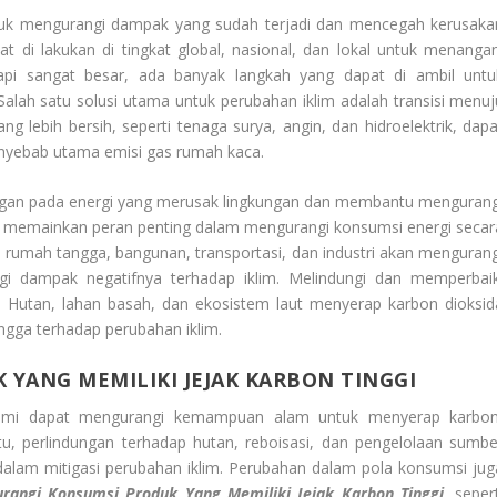
ntuk mengurangi dampak yang sudah terjadi dan mencegah kerusaka
t di lakukan di tingkat global, nasional, dan lokal untuk menangan
api sangat besar, ada banyak langkah yang dapat di ambil untu
lah satu solusi utama untuk perubahan iklim adalah transisi menuj
 lebih bersih, seperti tenaga surya, angin, dan hidroelektrik, dapa
enyebab utama emisi gas rumah kaca.
ngan pada energi yang merusak lingkungan dan membantu mengurang
juga memainkan peran penting dalam mengurangi konsumsi energi secar
m rumah tangga, bangunan, transportasi, dan industri akan mengurang
gi dampak negatifnya terhadap iklim. Melindungi dan memperbaik
. Hutan, lahan basah, dan ekosistem laut menyerap karbon dioksid
ngga terhadap perubahan iklim.
YANG MEMILIKI JEJAK KARBON TINGGI
alami dapat mengurangi kemampuan alam untuk menyerap karbon
, perlindungan terhadap hutan, reboisasi, dan pengelolaan sumbe
dalam mitigasi perubahan iklim. Perubahan dalam pola konsumsi jug
rangi Konsumsi Produk Yang Memiliki Jejak Karbon Tinggi
, seper