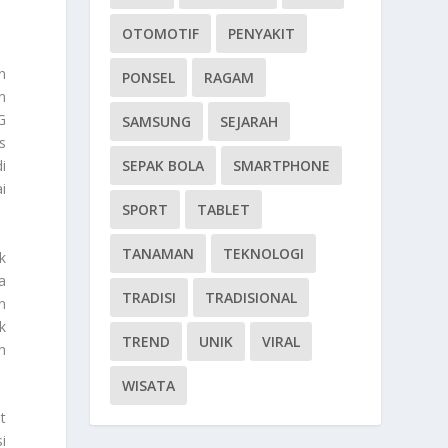
OTOMOTIF
PENYAKIT
n
PONSEL
RAGAM
n
G
SAMSUNG
SEJARAH
s
i
SEPAK BOLA
SMARTPHONE
i
SPORT
TABLET
TANAMAN
TEKNOLOGI
k
a
TRADISI
TRADISIONAL
n
k
TREND
UNIK
VIRAL
h
WISATA
t
i