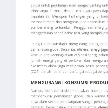
Solusi untuk perubahan iklim sangat penting u
lebih lanjut di masa depan. Berbagai upaya dapa
masalah ini. Meskipun tantangan yang di had
memperlambat dan mengatasi perubahan iklim. Sa
sumber energi terbarukan. Penggunaan energi yang
menggantikan bahan bakar fosil yang menjadi p
Energi terbarukan dapat mengurangi ketergantu
pemanasan global. Selain itu, efisiensi energi 
keseluruhan. Meningkatkan efisiensi energi dala
jumlah energi yang di perlukan dan menguran
ekosistem alami juga merupakan solusi penting
(CO2) dari atmosfer dan berfungsi sebagai penya
MENGURANGI KONSUMSI PRODUK 
Namun, deforestasi dan kerusakan habitat 
memperburuk pemanasan global. Oleh karena itu
daya alam secara berkelanjutan sangat penting 
berperan besar dalam mengurangi emisi.
Mengu