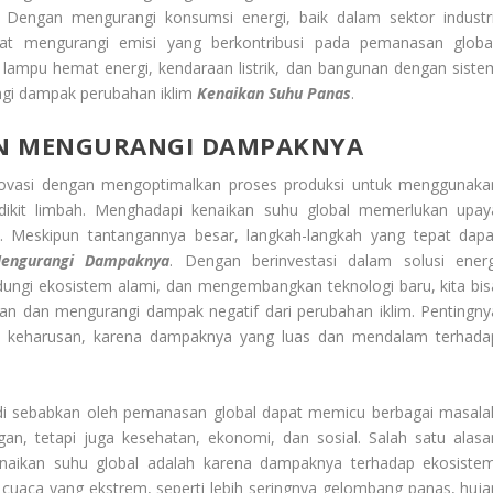
. Dengan mengurangi konsumsi energi, baik dalam sektor industri
at mengurangi emisi yang berkontribusi pada pemanasan global
i lampu hemat energi, kendaraan listrik, dan bangunan dengan siste
ngi dampak perubahan iklim
Kenaikan Suhu Panas
.
N MENGURANGI DAMPAKNYA
rinovasi dengan mengoptimalkan proses produksi untuk menggunaka
sedikit limbah. Menghadapi kenaikan suhu global memerlukan upay
du. Meskipun tantangannya besar, langkah-langkah yang tepat dapa
engurangi Dampaknya
. Dengan berinvestasi dalam solusi energ
ndungi ekosistem alami, dan mengembangkan teknologi baru, kita bis
an dan mengurangi dampak negatif dari perubahan iklim. Pentingny
u keharusan, karena dampaknya yang luas dan mendalam terhada
ng di sebabkan oleh pemanasan global dapat memicu berbagai masala
an, tetapi juga kesehatan, ekonomi, dan sosial. Salah satu alasa
aikan suhu global adalah karena dampaknya terhadap ekosistem
uaca yang ekstrem, seperti lebih seringnya gelombang panas, huja