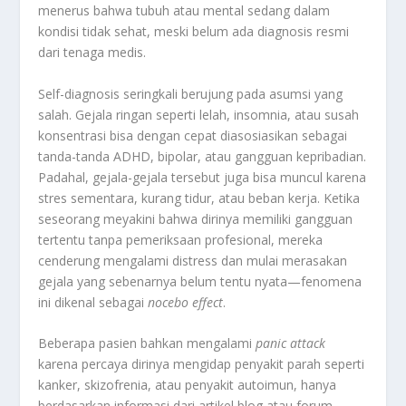
menerus bahwa tubuh atau mental sedang dalam
kondisi tidak sehat, meski belum ada diagnosis resmi
dari tenaga medis.
Self-diagnosis seringkali berujung pada asumsi yang
salah. Gejala ringan seperti lelah, insomnia, atau susah
konsentrasi bisa dengan cepat diasosiasikan sebagai
tanda-tanda ADHD, bipolar, atau gangguan kepribadian.
Padahal, gejala-gejala tersebut juga bisa muncul karena
stres sementara, kurang tidur, atau beban kerja. Ketika
seseorang meyakini bahwa dirinya memiliki gangguan
tertentu tanpa pemeriksaan profesional, mereka
cenderung mengalami distress dan mulai merasakan
gejala yang sebenarnya belum tentu nyata—fenomena
ini dikenal sebagai
nocebo effect
.
Beberapa pasien bahkan mengalami
panic attack
karena percaya dirinya mengidap penyakit parah seperti
kanker, skizofrenia, atau penyakit autoimun, hanya
berdasarkan informasi dari artikel blog atau forum