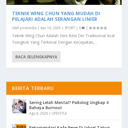
TEKNIK WING CHUN YANG MUDAH DI
PELAJARI ADALAH SERANGAN LINIER
oleh
posmedia
|
Apr 16, 2025
|
SPORT
|
0
|
Teknik Wing Chun Adalah Seni Bela Diri Tradisional Asal
Tiongkok Yang Terkenal Dengan Kecepatan,...
BACA SELENGKAPNYA
BERITA TERBARU
Sering Lelah Mental? Psikolog Ungkap 4
Bahaya Burnout
Agu 8, 2026
|
LIFESTYLE
Rekomendasi Kafe Pewe Di Jaksel Tahun