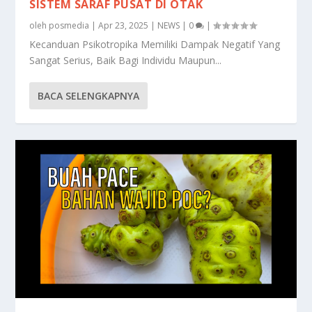
SISTEM SARAF PUSAT DI OTAK
oleh
posmedia
|
Apr 23, 2025
|
NEWS
|
0
|
Kecanduan Psikotropika Memiliki Dampak Negatif Yang
Sangat Serius, Baik Bagi Individu Maupun...
BACA SELENGKAPNYA