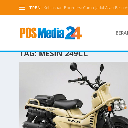
TREN:
Kebiasaan Boomers: Cuma Jadul Atau Bikin 
BERA
TAG:
MESIN 249CC