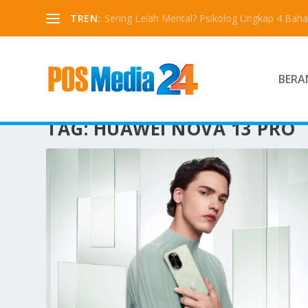
TREN:
Sering Lelah Mental? Psikolog Ungkap 4 Bah
BERA
TAG:
HUAWEI NOVA 13 PRO