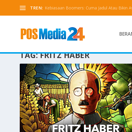
TREN:
Kebiasaan Boomers: Cuma Jadul Atau Bikin 
BERA
TAG:
FRITZ HABER