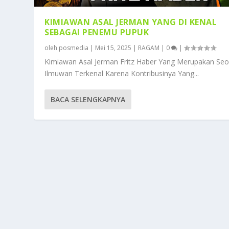
KIMIAWAN ASAL JERMAN YANG DI KENAL
SEBAGAI PENEMU PUPUK
oleh
posmedia
|
Mei 15, 2025
|
RAGAM
|
0
|
Kimiawan Asal Jerman Fritz Haber Yang Merupakan Se
Ilmuwan Terkenal Karena Kontribusinya Yang...
BACA SELENGKAPNYA