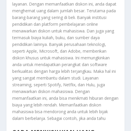
layanan. Dengan memanfaatkan diskon ini, anda dapat
menghemat uang dalam jumlah besar. Terutama pada
barang-barang yang sering di beli. Banyak institusi
pendidikan dan platform pembelajaran online
menawarkan diskon untuk mahasiswa. Dan juga yang
termasuk biaya kuliah, buku, dan sumber daya
pendidikan lainnya.
Banyak perusahaan teknologi,
seperti Apple, Microsoft, dan Adobe, memberikan
diskon khusus untuk mahasiswa. Ini memungkinkan
anda untuk mendapatkan perangkat dan software
berkualitas dengan harga lebih terjangkau. Maka hal ini
yang sangat membantu dalam studi. Layanan
streaming, seperti Spotify, Netflix, dan Hulu, juga
menawarkan diskon mahasiswa. Dengan
memanfaatkan ini, anda bisa menikmati hiburan dengan
biaya yang lebih rendah. Memanfaatkan diskon
mahasiswa bisa mendorong anda untuk lebih bijak
dalam berbelanja. Sebagai contoh, jika anda tahu