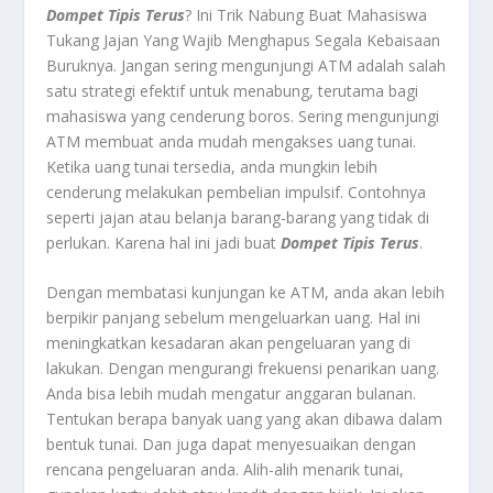
Dompet Tipis Terus
? Ini Trik Nabung Buat Mahasiswa
Tukang Jajan Yang Wajib Menghapus Segala Kebaisaan
Buruknya. J
angan sering mengunjungi ATM
adalah salah
satu strategi efektif untuk menabung, terutama bagi
mahasiswa yang cenderung boros. Sering mengunjungi
ATM membuat anda mudah mengakses uang tunai.
Ketika uang tunai tersedia, anda mungkin lebih
cenderung melakukan pembelian impulsif. Contohnya
seperti jajan atau belanja barang-barang yang tidak di
perlukan. Karena hal ini jadi buat
Dompet Tipis Terus
.
Dengan membatasi kunjungan ke ATM, anda akan lebih
berpikir panjang sebelum mengeluarkan uang. Hal ini
meningkatkan kesadaran akan pengeluaran yang di
lakukan. Dengan mengurangi frekuensi penarikan uang.
Anda bisa lebih mudah mengatur anggaran bulanan.
Tentukan berapa banyak uang yang akan dibawa dalam
bentuk tunai. Dan juga dapat menyesuaikan dengan
rencana pengeluaran anda. Alih-alih menarik tunai,