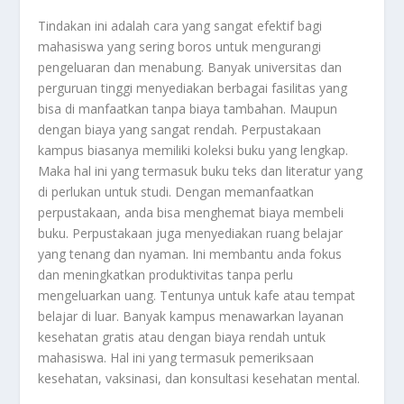
Tindakan ini adalah cara yang sangat efektif bagi
mahasiswa yang sering boros untuk mengurangi
pengeluaran dan menabung. Banyak universitas dan
perguruan tinggi menyediakan berbagai fasilitas yang
bisa di manfaatkan tanpa biaya tambahan. Maupun
dengan biaya yang sangat rendah. Perpustakaan
kampus biasanya memiliki koleksi buku yang lengkap.
Maka hal ini yang termasuk buku teks dan literatur yang
di perlukan untuk studi. Dengan memanfaatkan
perpustakaan, anda bisa menghemat biaya membeli
buku. Perpustakaan juga menyediakan ruang belajar
yang tenang dan nyaman. Ini membantu anda fokus
dan meningkatkan produktivitas tanpa perlu
mengeluarkan uang. Tentunya untuk kafe atau tempat
belajar di luar. Banyak kampus menawarkan layanan
kesehatan gratis atau dengan biaya rendah untuk
mahasiswa. Hal ini yang termasuk pemeriksaan
kesehatan, vaksinasi, dan konsultasi kesehatan mental.