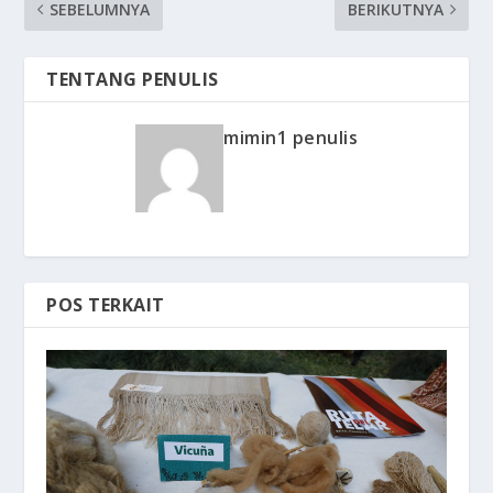
SEBELUMNYA
BERIKUTNYA
TENTANG PENULIS
mimin1 penulis
POS TERKAIT