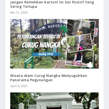
Jangan Remehkan Kartun! Ini Sisi Positif Yang
Sering Terlupa
Mei 12, 2026
Wisata Alam Curug Nangka Menyuguhkan
Panorama Pegunungan
April 4, 2025