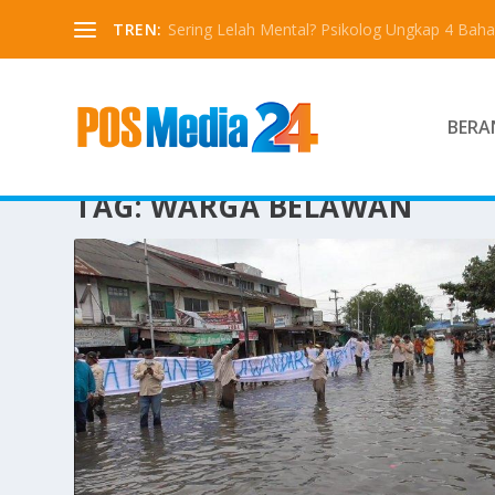
TREN:
Sering Lelah Mental? Psikolog Ungkap 4 Bah
BERA
TAG:
WARGA BELAWAN