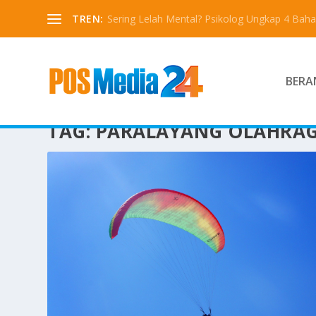
TREN:
Sering Lelah Mental? Psikolog Ungkap 4 Bah
BERA
TAG:
PARALAYANG OLAHRA