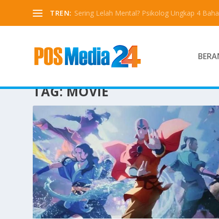
TREN:
Sering Lelah Mental? Psikolog Ungkap 4 Bah
BERA
TAG:
MOVIE