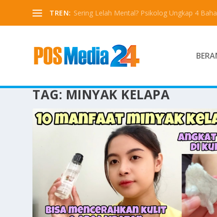
TREN:
Sering Lelah Mental? Psikolog Ungkap 4 Bah
BERA
TAG:
MINYAK KELAPA