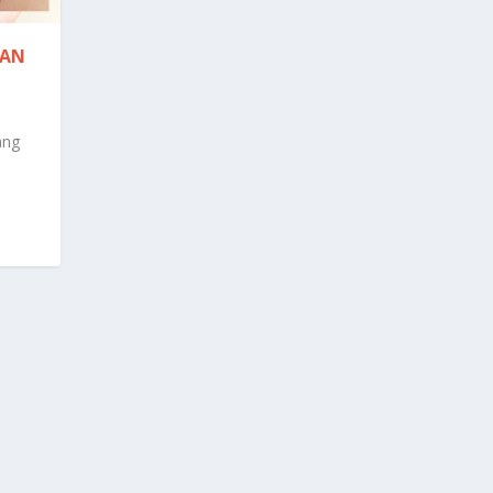
TAN
ang