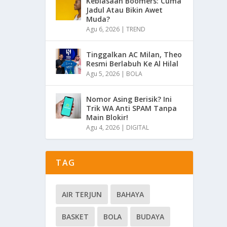
Kebiasaan Boomers: Cuma
Jadul Atau Bikin Awet
Muda?
Agu 6, 2026
|
TREND
Tinggalkan AC Milan, Theo
Resmi Berlabuh Ke Al Hilal
Agu 5, 2026
|
BOLA
Nomor Asing Berisik? Ini
Trik WA Anti SPAM Tanpa
Main Blokir!
Agu 4, 2026
|
DIGITAL
TAG
AIR TERJUN
BAHAYA
BASKET
BOLA
BUDAYA