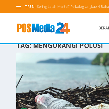
TREN:
Sering Lelah Mental? Psikolog Ungkap 4 Bah
BERA
TAG:
MENGURANGI POLUSI