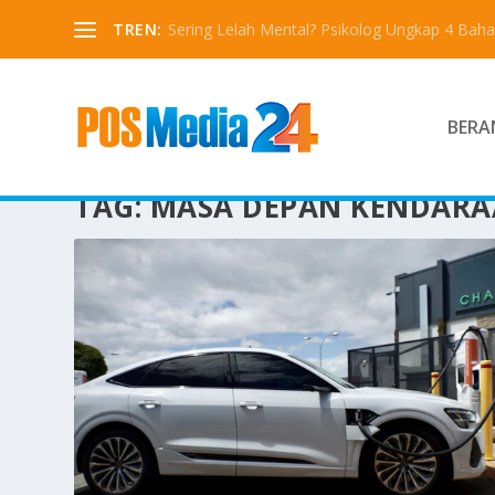
TREN:
Sering Lelah Mental? Psikolog Ungkap 4 Bah
BERA
TAG:
MASA DEPAN KENDARAA