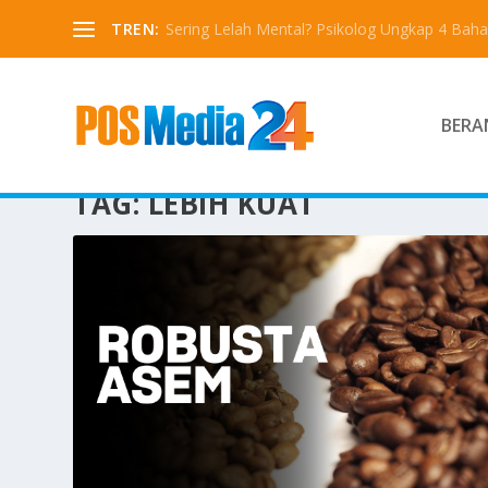
TREN:
Sering Lelah Mental? Psikolog Ungkap 4 Bah
BERA
TAG:
LEBIH KUAT