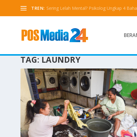
TREN:
Sering Lelah Mental? Psikolog Ungkap 4 Bah
BERA
TAG:
LAUNDRY