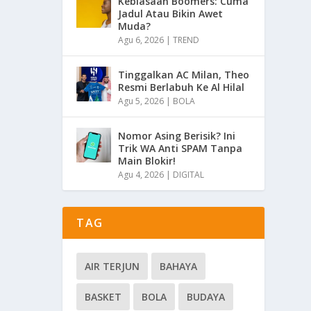
Kebiasaan Boomers: Cuma
Jadul Atau Bikin Awet
Muda?
Agu 6, 2026
|
TREND
Tinggalkan AC Milan, Theo
Resmi Berlabuh Ke Al Hilal
Agu 5, 2026
|
BOLA
Nomor Asing Berisik? Ini
Trik WA Anti SPAM Tanpa
Main Blokir!
Agu 4, 2026
|
DIGITAL
TAG
AIR TERJUN
BAHAYA
BASKET
BOLA
BUDAYA