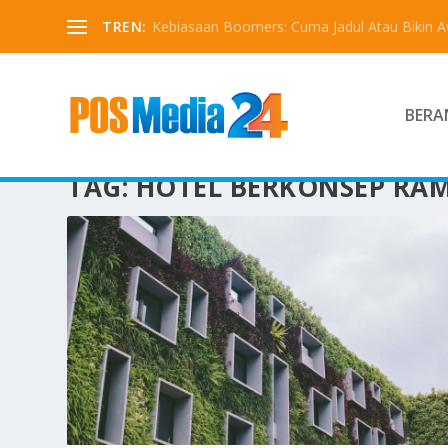
TREN:
Kebiasaan Boomers: Cuma Jadul Atau Bikin 
BERA
TAG:
HOTEL BERKONSEP RA