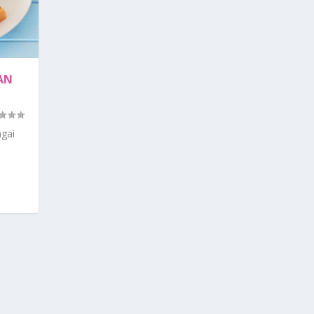
AN
gai