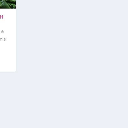
UH
mia