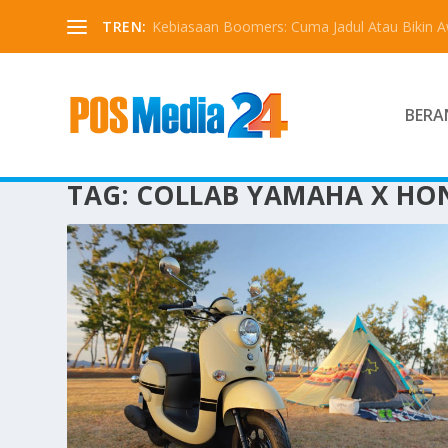
TREN:
Kebiasaan Boomers: Cuma Jadul Atau Bikin 
BERA
TAG:
COLLAB YAMAHA X HO