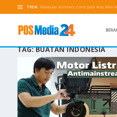
TREN:
Kebiasaan Boomers: Cuma Jadul Atau Bikin 
BERA
TAG:
BUATAN INDONESIA