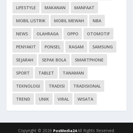
LIFESTYLE
MAKANAN
MANFAAT
MOBIL LISTRIK
MOBIL MEWAH
NBA
NEWS
OLAHRAGA
OPPO
OTOMOTIF
PENYAKIT
PONSEL
RAGAM
SAMSUNG
SEJARAH
SEPAK BOLA
SMARTPHONE
SPORT
TABLET
TANAMAN
TEKNOLOGI
TRADISI
TRADISIONAL
TREND
UNIK
VIRAL
WISATA
Copyright © 2026
All Rights Reserved.
PosMedia24